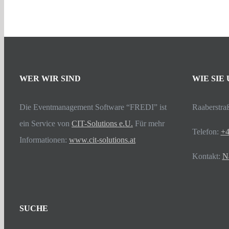
WER WIR SIND
WIE SIE
Die Eventmanagement Software “FREDI” ist
Raaberstra
ein Service von
CIT-Solutions e.U.
Für mehr
Telefon:
+4
Informationen:
www.cit-solutions.at
Kontakt:
Na
SUCHE