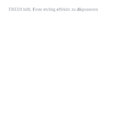
FREDI hilft,
F
este
r
ichtig
e
ffektiv zu
di
sponieren