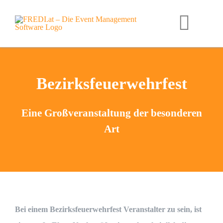
Zum
Inhalt
Toggl
springen
Navig
Home
Bezirksfeuerwehrfest
Funktionen
Eine Großveranstaltung der besonderen
Art
Preise
Unternehmen
News
Bei einem Bezirksfeuerwehrfest Veranstalter zu sein, ist